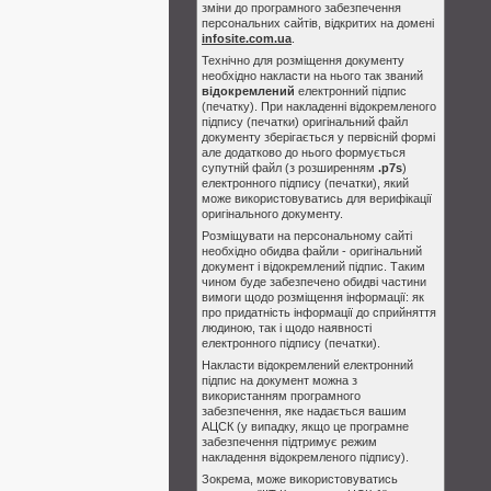
зміни до програмного забезпечення
персональних сайтів, відкритих на домені
infosite.com.ua
.
Технічно для розміщення документу
необхідно накласти на нього так званий
відокремлений
електронний підпис
(печатку). При накладенні відокремленого
підпису (печатки) оригінальний файл
документу зберігається у первісній формі
але додатково до нього формується
супутній файл (з розширенням
.p7s
)
електронного підпису (печатки), який
може використовуватись для верифікації
оригінального документу.
Розміщувати на персональному сайті
необхідно обидва файли - оригінальний
документ і відокремлений підпис. Таким
чином буде забезпечено обидві частини
вимоги щодо розміщення інформації: як
про придатність інформації до сприйняття
людиною, так і щодо наявності
електронного підпису (печатки).
Накласти відокремлений електронний
підпис на документ можна з
використанням програмного
забезпечення, яке надається вашим
АЦСК (у випадку, якщо це програмне
забезпечення підтримує режим
накладення відокремленого підпису).
Зокрема, може використовуватись