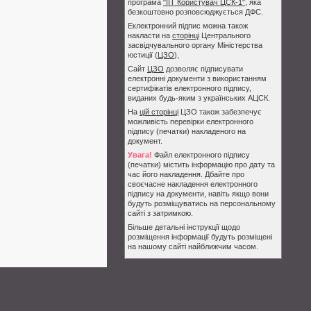
програма
"ІІТ Користувач ЦСК-1"
, яка
безкоштовно розповсюджується ДФС.
Еклектронний підпис можна також
накласти на
сторінці
Центрального
засвідчувального органу Міністерства
юстиції (
ЦЗО
),
Сайт
ЦЗО
дозволяє підписувати
електронні документи з використанням
сертифікатів електронного підпису,
виданих будь-яким з українських АЦСК.
На
цій сторінці
ЦЗО також забезпечує
можливість перевірки електронного
підпису (печатки) накладеного на
документ.
Увага!
Файл електронного підпису
(печатки) містить інформацію про дату та
час його накладення. Дбайте про
своєчасне накладення електронного
підпису на документи, навіть якщо вони
будуть розміщуватись на персональному
сайті з затримкою.
Більше детальні інструкції щодо
розміщення інформації будуть розміщені
на нашому сайті найближчим часом.