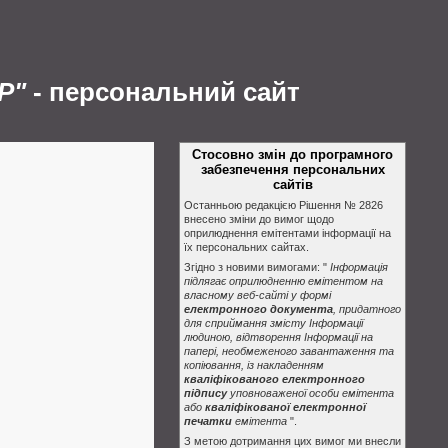
Р"
- персональний сайт
Стосовно змін до програмного
забезпечення персональних
сайтів
Останньою редакцією Рішення № 2826
внесено зміни до вимог щодо
оприлюднення емітентами інформації на
їх персональних сайтах.
Згідно з новими вимогами: "
Інформація
підлягає оприлюдненню емітентом на
власному веб-сайті у формі
електронного документа
, придатного
для сприймання змісту Інформації
людиною, відтворення Інформації на
папері, необмеженого завантаження та
копіювання, із накладенням
кваліфікованого електронного
підпису
уповноваженої особи емітента
або
кваліфікованої електронної
печатки
емітента
".
З метою дотримання цих вимог ми внесли