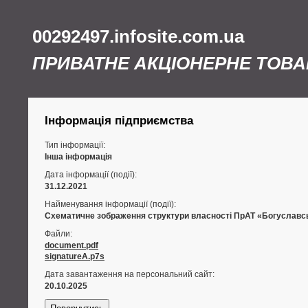
00292497.infosite.com.ua
ПРИВАТНЕ АКЦІОНЕРНЕ ТОВА
Інформація підприємства
Тип інформації:
Інша інформація
Дата інформації (події):
31.12.2021
Найменування інформації (події):
Схематичне зображення структури власності ПрАТ «Богуславськ
Файли:
document.pdf
signatureA.p7s
Дата завантаження на персональний сайт:
20.10.2025