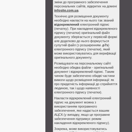
зміни до програмного забезпечення
персональних сайтів, відкритих на домені
infosite.com.ua
.
Технічно для розміщення документу
необхідно накласти на нього так званий
відокремлений
електронний підпис
(печатку). При накладенні відокремленого
підпису (печатки) оригінальний файл
документу зберігається у первісній формі
але додатково до нього формується
супутній файл (з розширенням
.p7s
)
електронного підпису (печатки), який
може використовуватись для верифікації
оригінального документу.
Розміщувати на персональному сайті
необхідно обидва файли - оригінальний
документ і відокремлений підпис. Таким
чином буде забезпечено обидві частини
вимоги щодо розміщення інформації: як
про придатність інформації до сприйняття
людиною, так і щодо наявності
електронного підпису (печатки).
Накласти відокремлений електронний
підпис на документ можна з
використанням програмного
забезпечення, яке надається вашим
АЦСК (у випадку, якщо це програмне
забезпечення підтримує режим
накладення відокремленого підпису).
Зокрема, може використовуватись