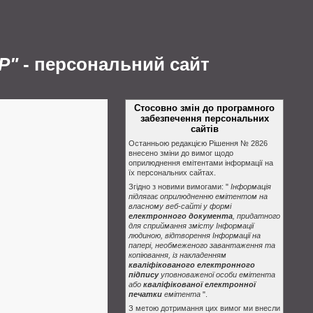
Р"
- персональний сайт
Стосовно змін до програмного
забезпечення персональних
сайтів
Останньою редакцією Рішення № 2826
внесено зміни до вимог щодо
оприлюднення емітентами інформації на
їх персональних сайтах.
Згідно з новими вимогами: "
Інформація
підлягає оприлюдненню емітентом на
власному веб-сайті у формі
електронного документа
, придатного
для сприймання змісту Інформації
людиною, відтворення Інформації на
папері, необмеженого завантаження та
копіювання, із накладенням
кваліфікованого електронного
підпису
уповноваженої особи емітента
або
кваліфікованої електронної
печатки
емітента
".
З метою дотримання цих вимог ми внесли