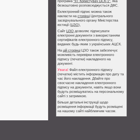
програма
"ІІТ Користувач ЦСК-1"
, яка
безкоштовно розповсюджується ДФС.
Еклектронний підпис можна також
накласти на
сторінці
Центрального
засвідчувального органу Міністерства
юстиції (
ЦЗО
),
Сайт
ЦЗО
дозволяє підписувати
електронні документи з використанням
сертифікатів електронного підпису,
виданих будь-яким з українських АЦСК.
На
цій сторінці
ЦЗО також забезпечує
можливість перевірки електронного
підпису (печатки) накладеного на
документ.
Увага!
Файл електронного підпису
(печатки) містить інформацію про дату та
час його накладення. Дбайте про
своєчасне накладення електронного
підпису на документи, навіть якщо вони
будуть розміщуватись на персональному
сайті з затримкою.
Більше детальні інструкції щодо
розміщення інформації будуть розміщені
на нашому сайті найближчим часом.