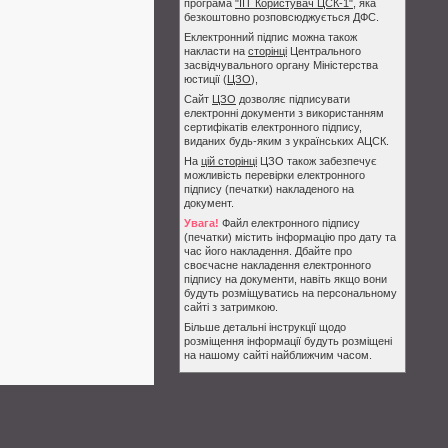
програма
"ІІТ Користувач ЦСК-1"
, яка
безкоштовно розповсюджується ДФС.
Еклектронний підпис можна також
накласти на
сторінці
Центрального
засвідчувального органу Міністерства
юстиції (
ЦЗО
),
Сайт
ЦЗО
дозволяє підписувати
електронні документи з використанням
сертифікатів електронного підпису,
виданих будь-яким з українських АЦСК.
На
цій сторінці
ЦЗО також забезпечує
можливість перевірки електронного
підпису (печатки) накладеного на
документ.
Увага!
Файл електронного підпису
(печатки) містить інформацію про дату та
час його накладення. Дбайте про
своєчасне накладення електронного
підпису на документи, навіть якщо вони
будуть розміщуватись на персональному
сайті з затримкою.
Більше детальні інструкції щодо
розміщення інформації будуть розміщені
на нашому сайті найближчим часом.