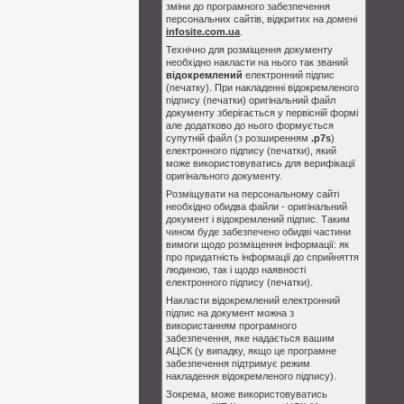
зміни до програмного забезпечення
персональних сайтів, відкритих на домені
infosite.com.ua
.
Технічно для розміщення документу
необхідно накласти на нього так званий
відокремлений
електронний підпис
(печатку). При накладенні відокремленого
підпису (печатки) оригінальний файл
документу зберігається у первісній формі
але додатково до нього формується
супутній файл (з розширенням
.p7s
)
електронного підпису (печатки), який
може використовуватись для верифікації
оригінального документу.
Розміщувати на персональному сайті
необхідно обидва файли - оригінальний
документ і відокремлений підпис. Таким
чином буде забезпечено обидві частини
вимоги щодо розміщення інформації: як
про придатність інформації до сприйняття
людиною, так і щодо наявності
електронного підпису (печатки).
Накласти відокремлений електронний
підпис на документ можна з
використанням програмного
забезпечення, яке надається вашим
АЦСК (у випадку, якщо це програмне
забезпечення підтримує режим
накладення відокремленого підпису).
Зокрема, може використовуватись