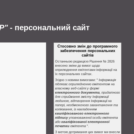
Р"
- персональний сайт
Стосовно змін до програмного
забезпечення персональних
сайтів
Останньою редакцією Рішення № 2826
внесено зміни до вимог щодо
оприлюднення емітентами інформації на
їх персональних сайтах.
Згідно з новими вимогами: "
Інформація
підлягає оприлюдненню емітентом на
власному веб-сайті у формі
електронного документа
, придатного
для сприймання змісту Інформації
людиною, відтворення Інформації на
папері, необмеженого завантаження та
копіювання, із накладенням
кваліфікованого електронного
підпису
уповноваженої особи емітента
або
кваліфікованої електронної
печатки
емітента
".
З метою дотримання цих вимог ми внесли