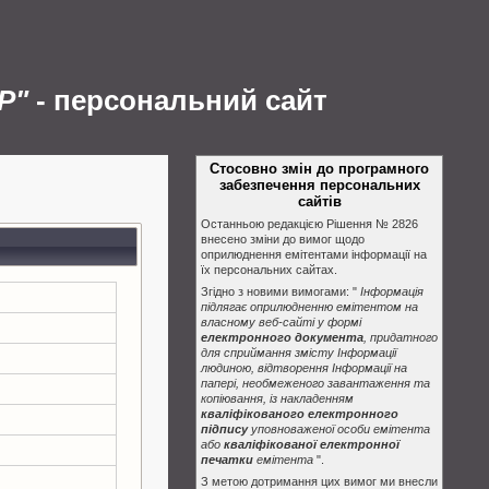
Р"
- персональний сайт
Стосовно змін до програмного
забезпечення персональних
сайтів
Останньою редакцією Рішення № 2826
внесено зміни до вимог щодо
оприлюднення емітентами інформації на
їх персональних сайтах.
Згідно з новими вимогами: "
Інформація
підлягає оприлюдненню емітентом на
власному веб-сайті у формі
електронного документа
, придатного
для сприймання змісту Інформації
людиною, відтворення Інформації на
папері, необмеженого завантаження та
копіювання, із накладенням
кваліфікованого електронного
підпису
уповноваженої особи емітента
або
кваліфікованої електронної
печатки
емітента
".
З метою дотримання цих вимог ми внесли