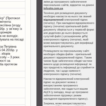
зміни до програмного забезпечення
персональних сайтів, відкритих на домені
infosite.com.ua
.
Технічно для розміщення документу
необхідно накласти на нього так званий
'єр" (Протокол
відокремлений
електронний підпис
мітента:
(печатку). При накладенні відокремленого
ксiївна (згоду
підпису (печатки) оригінальний файл
р. у зв’язку із
документу зберігається у первісній формі
ціонерів
але додатково до нього формується
а не володіє.
супутній файл (з розширенням
.p7s
)
бувала на посаді
електронного підпису (печатки), який
може використовуватись для верифікації
ра Петрівна
оригінального документу.
.04.2016р. у
Розміщувати на персональному сайті
х зборів
необхідно обидва файли - оригінальний
собу – 3 роки.
документ і відокремлений підпис. Таким
ості за
чином буде забезпечено обидві частини
оба протягом
вимоги щодо розміщення інформації: як
про придатність інформації до сприйняття
людиною, так і щодо наявності
електронного підпису (печатки).
Накласти відокремлений електронний
підпис на документ можна з
використанням програмного
забезпечення, яке надається вашим
АЦСК (у випадку, якщо це програмне
забезпечення підтримує режим
накладення відокремленого підпису).
Зокрема, може використовуватись