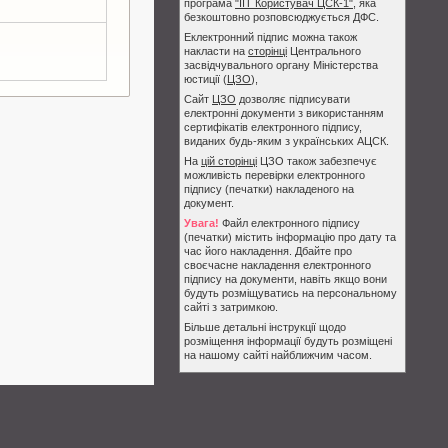
програма
"ІІТ Користувач ЦСК-1"
, яка
безкоштовно розповсюджується ДФС.
Еклектронний підпис можна також
накласти на
сторінці
Центрального
засвідчувального органу Міністерства
юстиції (
ЦЗО
),
Сайт
ЦЗО
дозволяє підписувати
електронні документи з використанням
сертифікатів електронного підпису,
виданих будь-яким з українських АЦСК.
На
цій сторінці
ЦЗО також забезпечує
можливість перевірки електронного
підпису (печатки) накладеного на
документ.
Увага!
Файл електронного підпису
(печатки) містить інформацію про дату та
час його накладення. Дбайте про
своєчасне накладення електронного
підпису на документи, навіть якщо вони
будуть розміщуватись на персональному
сайті з затримкою.
Більше детальні інструкції щодо
розміщення інформації будуть розміщені
на нашому сайті найближчим часом.