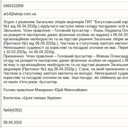
0456152859
at14@atrep.com.ua
Згідно з рішенням Загальних зборів акціонерів ПАТ "Богуславський кар
№1 від 06.04.2016р.) відбулися наступні зміни складу посадових осіб е
Звільнено. Член правління – Головний бухгалтер – Ухань Людмила Оле
на розкриття паспортних даних фізичною особою не надано) з 06.04.2016
організаційною необхідністю та на підставі рішення Загальних зборів ак
(Протокол №1 від 06.04.2016р.). Часткою в статутному капіталі емітент
Непогашеної судимості за корисливі та посадові злочини не має. Пере
з 10.03.2015р. по 06.04.2016р.
Призначено. Член правління – Головний бухгалтер – Мовчан Олександ
(згоду на розкриття паспортних даних фізичною особою не надано) з 06
зв’язку із організаційною необхідністю та на підставі рішення Загальни
акціонерів (Протокол №1 від 06.04.2016р.). Строк, на який призначено о
Часткою в статутному капіталі емітента не володіє. Непогашеної судим
корисливі та посадові злочини не має. Інші посади, які обіймала ця ос
останніх п'яти років: бухгалтер.
Голова правління Макаренко Юрій Миколайович
Бюлетень «Цінні папери України»
№64(4352)
08.04.2016