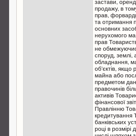
застави, оренди
продажу, в том
прав, форвардн
та отримання п
основних засоб
нерухомого ма
прав Товариств
не обмежуючись
споруд, землі,
обладнання, ма
об’єктів, якщо 
майна або пос
предметом дан
правочинів біл
активів Товари
фінансової звіт
Правлінню Тов
кредитування 
банківських ус
році в розмірі 
числі шляхом 