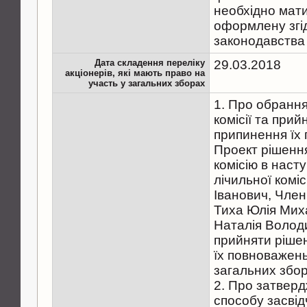
необхідно мати
оформлену згі
законодавства 
Дата складення переліку
29.03.2018
акціонерів, які мають право на
участь у загальних зборах
1. Про обрання
комісії та при
припинення їх
Проект рішенн
комісію в наст
лічильної комі
Іванович, Члени
Тиха Юлія Мих
Наталія Волод
прийняти ріше
їх повноважень
загальних збор
2. Про затверд
способу засві