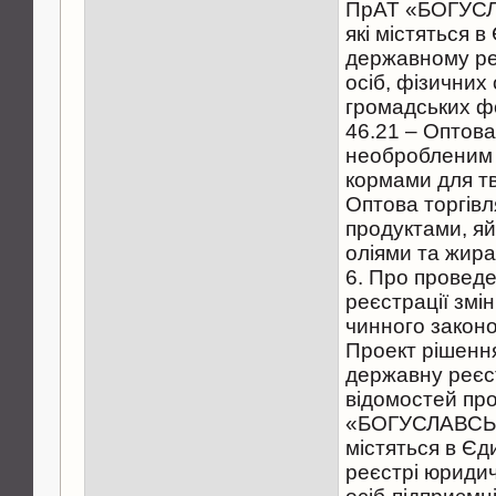
ПрАТ «БОГУСЛ
які містяться 
державному ре
осіб, фізичних 
громадських ф
46.21 – Оптова
необробленим 
кормами для тв
Оптова торгів
продуктами, я
оліями та жира
6. Про провед
реєстрації змін
чинного законо
Проект рішення
державну реєс
відомостей пр
«БОГУСЛАВСЬ
містяться в Є
реєстрі юридич