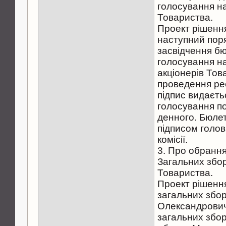
голосування н
Товариства.
Проект рішенн
наступний поря
засвідчення б
голосування н
акціонерів Тов
проведення реє
підпис видаєть
голосування п
денного. Бюлет
підписом голов
комісії.
3. Про обрання
Загальних збор
Товариства.
Проект рішенн
загальних збор
Олександрович
загальних збо