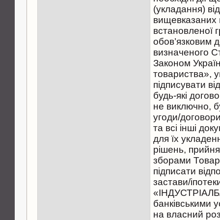
(укладання) ві
вищевказаних 
встановленої г
обов’язковим 
визначеного С
Законом Україн
товариства», у
підписувати ві
будь-які догово
не виключно, б
угоди/договори
та всі інші док
для їх укладен
рішень, прийн
зборами Товар
підписати відп
застави/іпотек
«ІНДУСТРІАЛБ
банківськими 
на власний роз