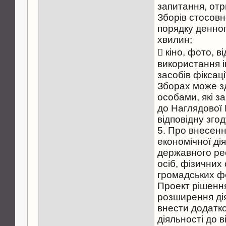
запитання, отр
Зборів стосов
порядку денног
хвилин;
 кіно, фото, в
використання 
засобів фіксаці
Зборах може з
особами, які з
до Наглядової
відповідну згод
5. Про внесенн
економічної ді
державного ре
осіб, фізичних 
громадських ф
Проект рішенн
розширення ді
внести додатко
діяльності до 