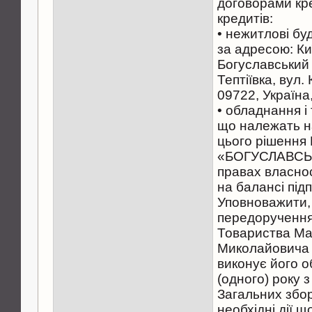
договорами кре
кредитів:
• нежитлові бу
за адресою: Ки
Богуславський
Тептіївка, вул.
09722, Україна
• обладнання і
що належать н
цього рішення
«БОГУСЛАВСЬ
правах власнос
на балансі під
Уповноважити,
передоручення
Товариства Ма
Миколайовича 
виконує його о
(одного) року 
Загальних збор
необхідні дії 