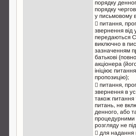
порядку денно
порядку чергов
у письмовому в
 питання, проп
звернення від 
передаються С
виключно в пис
зазначенням пр
батькові (повн
акціонера (йог
ініціює питанн
пропозицію);
 питання, проп
звернення в ус
також питання 
питань, не вкл
денного, або та
процедурними 
розгляду не пі
 для надання 