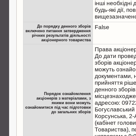
інші необхідні
будь-які дії, п
вищезазначено
До порядку денного зборів
False
включено питання затвердження
річних результатів діяльності
акціонерного товариства
Права акціонер
До дати прове
зборів акціоне
можуть ознайо
документами, 
прийняття ріше
денного зборів
Порядок ознайомлення
місцезнаходже
акціонерів з матеріалами, з
адресою: 09722
якими вони можуть
ознайомитися під час підготовки
Богуславський р
до загальних зборів
Корсунська, 2-
(кабінет голов
Товариства), по