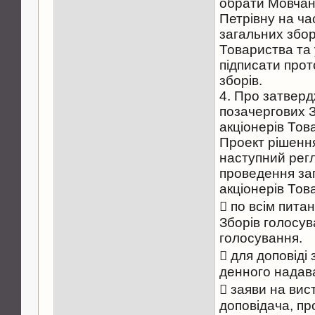
обрати Мовча
Петрівну на ча
загальних збор
Товариства та
підписати прот
зборів.
4. Про затвер
позачергових З
акціонерів Тов
Проект рішенн
наступний рег
проведення за
акціонерів Тов
 по всім пита
Зборів голосу
голосування.
 для доповіді
денного надава
 заяви на вис
доповідача, пр