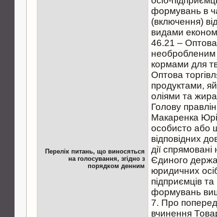
осіб-підприємц
формувань в ч
(включення) в
видами економі
46.21 – Оптова
необробленим 
кормами для тв
Оптова торгів
продуктами, я
оліями та жир
Голову правлі
Макаренка Юр
особисто або 
відповідних до
дії спрямовані
Перелік питань, що виносяться
на голосування, згідно з
Єдиного держа
порядком денним
юридичних осіб
підприємців та
формувань вищ
7. Про поперед
вчинення Това