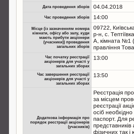
04.04.2018
Дата проведення зборів
14:00
Час проведення зборів
09722, Київськ
Місце (із зазначенням номера
кімнати, офісу або залу, куди
р-н, с. Тептіївк
мають прибути акціонери
А, кімната №1 
(учасники)) проведення
загальних зборів
правління Тов
Час початку реєстрації
13:00
акціонерів для участі у
загальних зборах
Час завершення реєстрації
13:50
акціонерів для участі у
загальних зборах
Реєстрація про
за місцем пров
реєстрації акц
осіб необхідно
Додаткова інформація про
паспорт. Для р
порядок реєстрації акціонерів
представників а
(учасників)
фізичних так і