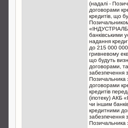
(надалі - Пози
договорами кре
кредитів, що б
Позичальником
«ІНДУСТРІАЛБ
банківськими 
надання кредит
до 215 000 000,
гривневому екв
що будуть виз
договорами, та
забезпечення 
Позичальника 
договорами кре
кредитів перед
(іпотеку) АКБ
чи іншим банкі
кредитними дог
забезпечення 
Позичальника 