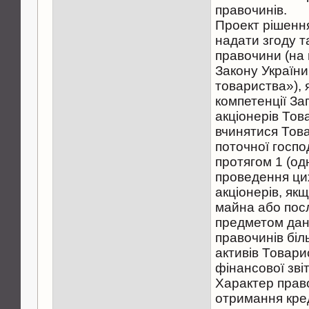
правочинів.
Проект рішенн
надати згоду т
правочини (на п
Закону України
товариства»), я
компетенції За
акціонерів Тов
вчинятися Това
поточної госпо
протягом 1 (од
проведення ци
акціонерів, як
майна або пос
предметом дан
правочинів біл
активів Товари
фінансової звіт
Характер право
отримання креди