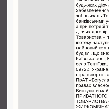
будь-яких діюч
Забезпеченням
зобов’язань Т
банківськими 
а при потребі 
діючих договір
Товариства – п
іпотеку наступ
майновий комп
будівлі, що зн
Київська обл.,
село Тептіївка,
09722, Україна
і транспортні 
ПрАТ «Богусла
правах власнос
Виступити май
ПРИВАТНОГО
ТОВАРИСТВА
ЖИРКОМБІНАТ»