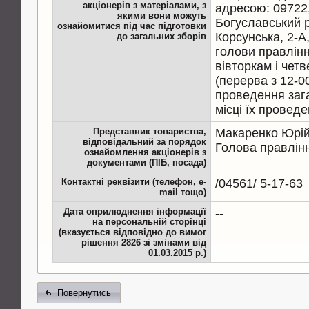
акціонерів з матеріалами, з
адресою: 09722,
якими вони можуть
Богуславський р-
ознайомитися під час підготовки
Корсунська, 2-А
до загальних зборів
голови правлінн
вівторкам і четв
(перерва з 12-0
проведення зага
місці їх проведе
Представник товариства,
Макаренко Юрій
відповідальний за порядок
Голова правлін
ознайомлення акціонерів з
документами (ПІБ, посада)
Контактні реквізити (телефон, e-
/04561/ 5-17-63
mail тощо)
Дата оприлюднення інформації
--
на персональній сторінці
(вказується відповідно до вимог
рішення 2826 зі змінами від
01.03.2015 р.)
Повернутись