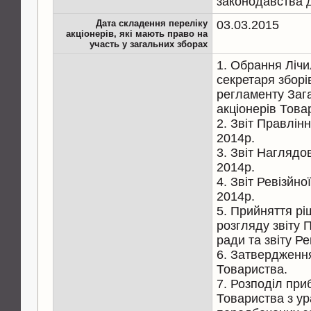
законодавства д
Дата складення переліку
03.03.2015
акціонерів, які мають право на
участь у загальних зборах
1. Обрання Лічил
секретаря зборі
регламенту Заг
акціонерів Това
2. Звіт Правлін
2014р.
3. Звіт Наглядо
2014р.
4. Звіт Ревізйно
2014р.
5. Прийняття рі
розгляду звіту 
ради та звіту Рев
6. Затвердження
Товариства.
7. Розподіл приб
Товариства з у