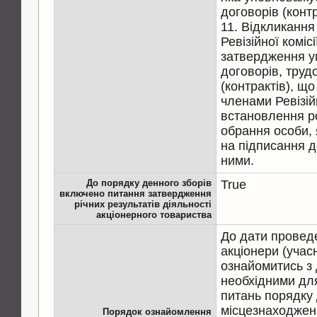
договорів (контр
11. Відкликання
Ревізійної коміс
затвердження у
договорів, труд
(контрактів), щ
членами Ревізійн
встановлення ро
обрання особи,
на підписання до
ними.
До порядку денного зборів
True
включено питання затвердження
річних результатів діяльності
акціонерного товариства
До дати провед
акціонери (учас
ознайомитись з
необхідними дл
питань порядку 
місцезнаходжен
Порядок ознайомлення