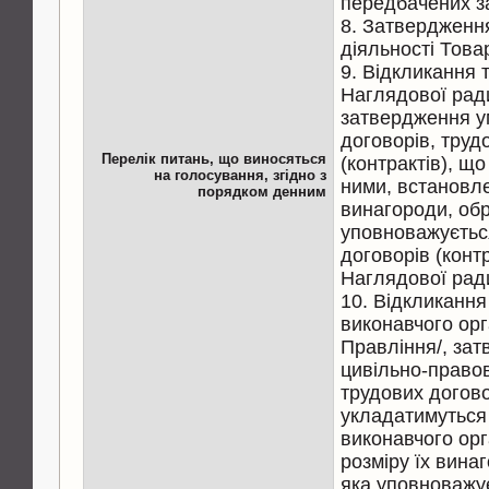
передбачених з
8. Затвердженн
діяльності Това
9. Відкликання 
Наглядової рад
затвердження у
договорів, труд
Перелік питань, що виносяться
(контрактів), щ
на голосування, згідно з
ними, встановле
порядком денним
винагороди, обр
уповноважуєтьс
договорів (конт
Наглядової рад
10. Відкликання
виконавчого орг
Правління/, за
цивільно-правов
трудових догово
укладатимуться
виконавчого ор
розміру їх вина
яка уповноважу