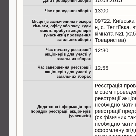
10.03.2015
Дата проведення зборів
13:00
Час проведення зборів
09722, Київська
Місце (із зазначенням номера
кімнати, офісу або залу, куди
н, с. Тептіївка, 
мають прибути акціонери
кімната №1 (каб
(учасники)) проведення
Товариства)
загальних зборів
Час початку реєстрації
12:30
акціонерів для участі у
загальних зборах
Час завершення реєстрації
12:55
акціонерів для участі у
загальних зборах
Реєстрація пров
місцем проведе
реєстрації акціо
необхідно мати 
Додаткова інформація про
реєстрації пред
порядок реєстрації акціонерів
(учасників)
(як фізичних так
необхідно мати 
оформлену згід