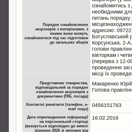
ознайомитись з
необхідними дл
питань порядку 
місцезнаходжен
Порядок ознайомлення
акціонерів з матеріалами, з
адресою: 09722,
якими вони можуть
Богуславський р-
ознайомитися під час підготовки
Корсунська, 2-А
до загальних зборів
голови правлінн
вівторкам і четв
(перерва з 12-0
проведення зага
місці їх проведе
Представник товариства,
Макаренко Юрій
відповідальний за порядок
Голова правлін
ознайомлення акціонерів з
документами (ПІБ, посада)
Контактні реквізити (телефон, e-
0456151763
mail тощо)
Дата оприлюднення інформації
16.02.2016
на персональній сторінці
(вказується відповідно до вимог
рішення 2826 зі змінами від