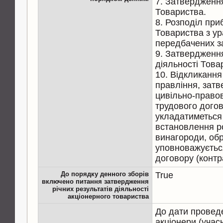
7. Затвердження
Товариства.
8. Розподіл приб
Товариства з у
передбачених з
9. Затвердженн
діяльності Това
10. Відкликанн
правління, зат
цивільно-правов
трудового догов
укладатиметься
встановлення р
винагороди, обр
уповноважуєтьс
договору (контр
До порядку денного зборів
True
включено питання затвердження
річних результатів діяльності
акціонерного товариства
До дати провед
акціонери (учас