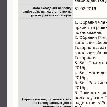
законодавства д
Дата складення переліку
31.03.2016
акціонерів, які мають право на
участь у загальних зборах
1. Обрання члені
прийняття ріше
повноважень.
2. Обрання Голо
загальних зборі
Товариства; за
загальних зборі
Товариства.
3. Звіт Правлін
2015р.
4. Звіт Наглядо
2015р.
5. Звіт Ревізійн
2015р.
6. Прийняття рі
розгляду звіту 
Перелік питань, що виносяться
ради та звіту Рев
на голосування, згідно з
порядком денним