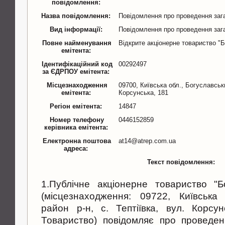
повідомлення:
Назва повідомлення:
Повідомлення про проведення заг
Вид інформації:
Повідомлення про проведення заг
Повне найменування
Відкрите акціонерне товариство "Б
емітента:
Ідентифікаційний код
00292497
за ЄДРПОУ емітента:
Місцезнаходження
09700, Київська обл., Богуславськ
емітента:
Корсунська, 181
Регіон емітента:
14847
Номер телефону
0446152859
керівника емітента:
Електронна поштова
at14@atrep.com.ua
адреса:
Текст повідомлення:
1.Публічне акціонерне товариство "Б
(місцезнаходження: 09722, Київська 
район р-н, с. Тептіївка, вул. Корсу
Товариство) повідомляє про проведен