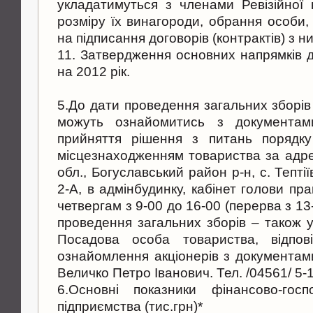
укладатимуться з членами Ревізійної к
розміру їх винагороди, обрання особи,
на підписання договорів (контрактів) з н
11. Затвердження основних напрямків д
на 2012 рік.
5.До дати проведення загальних зборів
можуть ознайомитись з документам
прийняття рішення з питань порядку
місцезнаходженням товариства за адре
обл., Богуславський район р-н, с. Тептії
2-А, в адмінбудинку, кабінет голови пра
четвергам з 9-00 до 16-00 (перерва з 13
проведення загальних зборів – також у
Посадова особа товариства, відпов
ознайомлення акціонерів з документам
Величко Петро Іванович. Тел. /04561/ 5-
6.Основнi показники фiнансово-госпо
пiдприємства (тис.грн)*