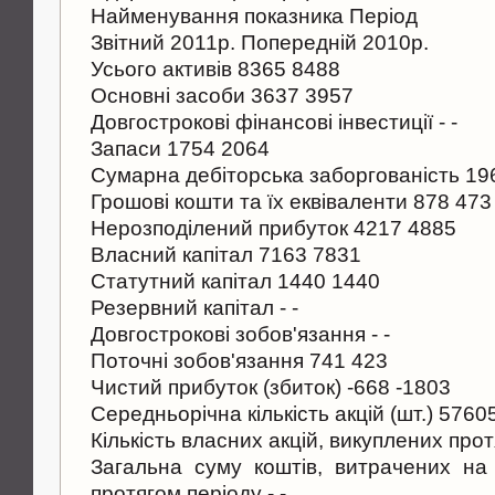
Найменування показника Перiод
Звiтний 2011р. Попередній 2010р.
Усього активiв 8365 8488
Основнi засоби 3637 3957
Довгостроковi фiнансовi інвестиції - -
Запаси 1754 2064
Сумарна дебiторська заборгованість 19
Грошовi кошти та їх еквіваленти 878 473
Нерозподiлений прибуток 4217 4885
Власний капiтал 7163 7831
Статутний капiтал 1440 1440
Резервний капітал - -
Довгостроковi зобов'язання - -
Поточнi зобов'язання 741 423
Чистий прибуток (збиток) -668 -1803
Середньорiчна кiлькiсть акцiй (шт.) 576
Кiлькiсть власних акцiй, викуплених протя
Загальна суму коштiв, витрачених на
протягом перiоду - -