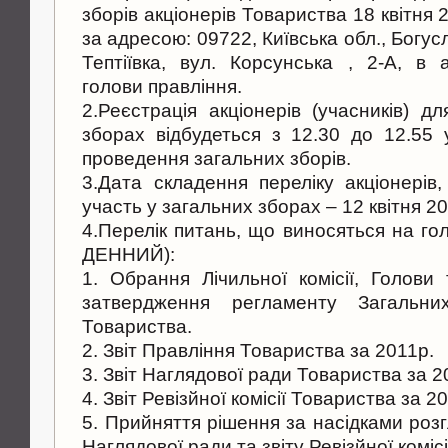
зборів акціонерів Товариства 18 квітня 
за адресою: 09722, Київська обл., Богус
Тептіївка, вул. Корсунська , 2-А, в а
голови правління.
2.Реєстрація акціонерів (учасників) д
зборах відбудеться з 12.30 до 12.55
проведення загальних зборів.
3.Дата складення переліку акціонерів
участь у загальних зборах – 12 квітня 2
4.Перелік питань, що виносяться на 
ДЕННИЙ):
1. Обрання Лічильної комісії, Голови 
затвердження регламенту Загальних
Товариства.
2. Звіт Правління Товариства за 2011р.
3. Звіт Наглядової ради Товариства за 2
4. Звіт Ревізйної комісії Товариства за 2
5. Прийняття рішення за насідками розг
Наглядової ради та звіту Ревізйної комісі