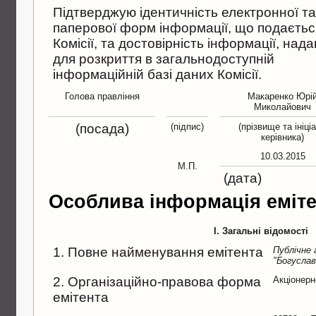
Підтверджую ідентичність електронної т
паперової форм інформації, що подаєтьс
Комісії, та достовірність інформації, нада
для розкриття в загальнодоступній
інформаційній базі даних Комісії.
Голова правлiння
Макаренко Юрi
Миколайович
(посада)
(підпис)
(прізвище та ініці
керівника)
10.03.2015
М.П.
(дата)
Особлива інформація еміте
I. Загальні відомості
1. Повне найменування емітента
Публiчне
"Богуслав
2. Організаційно-правова форма
Акціонерн
емітента