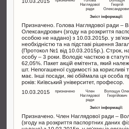
10.03.2015
призначено
Голова
Волощук
Наглядової
Георгiй
ради
Олександрови
Зміст інформації:
Призначено. Голова Наглядової ради – В
Олександрович (згоду на розкриття пас
особою не надано) з 10.03.2015р. у зв’язк
необхiднiстю та на пiдставi рiшення Зага
(Протокол №1 вiд 10.03.2015р.). Строк, 
особу – 3 роки. Володiє часткою в статут
62,05%. Пакет акцiй емiтента, який належ
шт. Непогашеної судимостi за корисливi 
має. Iншi посади, якi обiймала ця особа п
рокiв: Київський унiверситет, професор.
10.03.2015
призначено
Член
Волощук Оле
Наглядової
Георгiйович
ради
Зміст інформації:
Призначено. Член Наглядової ради – Во
(згоду на розкриття паспортних даних ф
надано) з 10.03.2015р. у зв’язку iз орган