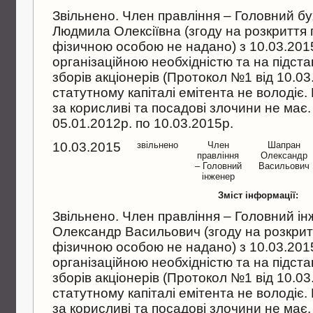
Звiльнено. Член правлiння – Головний бу
Людмила Олексiївна (згоду на розкриття
фiзичною особою не надано) з 10.03.2015р
органiзацiйною необхiднiстю та на пiдст
зборiв акцiонерiв (Протокол №1 вiд 10.03
статутному капiталi емiтента не володiє
за корисливi та посадовi злочини не має
05.01.2012р. по 10.03.2015р.
10.03.2015
звільнено
Член
Шапран
правлiння
Олександр
– Головний
Васильович
iнженер
Зміст інформації:
Звiльнено. Член правлiння – Головний i
Олександр Васильович (згоду на розкри
фiзичною особою не надано) з 10.03.2015р
органiзацiйною необхiднiстю та на пiдст
зборiв акцiонерiв (Протокол №1 вiд 10.03
статутному капiталi емiтента не володiє
за корисливi та посадовi злочини не має.