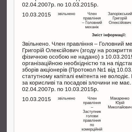
02.04.2007р. по 10.03.2015р.
10.03.2015
звільнено
Член
Запорiжський
правлiння
Григорiй
– Головний
Олексiйович
механiк
Зміст інформації:
Звiльнено. Член правлiння – Головний ме
Григорiй Олексiйович (згоду на розкритт
фiзичною особою не надано) з 10.03.2015р
органiзацiйною необхiднiстю та на пiдст
зборiв акцiонерiв (Протокол №1 вiд 10.03
статутному капiталi емiтента не володiє
за корисливi та посадовi злочини не має.
02.04.2007р. по 10.03.2015р.
10.03.2015
звільнено
Член
Макаренко
правлiння
Юрiй
–
Миколайович
Заступник
голови
правлiння
по
комерцiйнiй