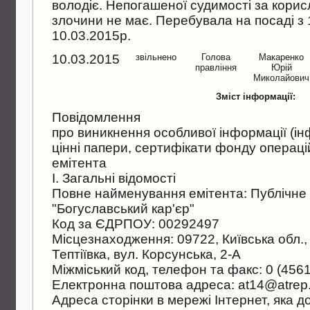
володiє. Непогашеної судимостi за корис
злочини не має. Перебувала на посадi з 
10.03.2015р.
10.03.2015
звільнено
Голова
Макаренко
правлiння
Юрiй
Миколайович
Зміст інформації:
Повiдомлення
про виникнення особливої iнформацiї (iнф
цiннi папери, сертифiкати фонду операцi
емiтента
I. Загальнi вiдомостi
Повне найменування емiтента: Публiчне
"Богуславський кар'єр"
Код за ЄДРПОУ: 00292497
Мiсцезнаходження: 09722, Київська обл., 
Тептiївка, вул. Корсунська, 2-А
Мiжмiський код, телефон та факс: 0 (4561
Електронна поштова адреса: at14@atrep
Адреса сторiнки в мережi Iнтернет, яка д