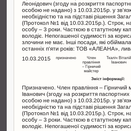
Леонiдович (згоду на розкриття паспорт
особою не надано) з 10.03.2015р. у зв’язк
необхiднiстю та на пiдставi рiшення Зага
(Протокол №1 вiд 10.03.2015р.). Строк, 
особу – 3 роки. Часткою в статутному кап
володiє. Непогашеної судимостi за корис
злочини не має. Iншi посади, якi обiймал
останнiх п'яти рокiв: ТОВ «АЛЕАНА», ли
10.03.2015
призначено
Член
Ткалiч Вiталi
правлiння
Iванович
– Гiрничий
майстер
Зміст інформації:
Призначено. Член правлiння – Гiрничий м
Iванович (згоду на розкриття паспортни
особою не надано) з 10.03.2015р. у зв’язк
необхiднiстю та на пiдставi рiшення Зага
(Протокол №1 вiд 10.03.2015р.). Строк, 
особу – 3 роки. Часткою в статутному кап
володiє. Непогашеної судимостi за корис