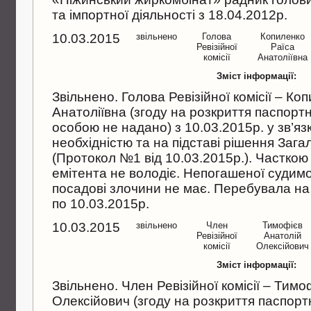
та iмпортної дiяльностi з 18.04.2012р.
10.03.2015
звільнено
Голова
Копиленко
Ревiзiйної
Раїса
комiсiї
Анатолiївна
Зміст інформації:
Звiльнено. Голова Ревiзiйної комiсiї – Ко
Анатолiївна (згоду на розкриття паспор
особою не надано) з 10.03.2015р. у зв’язк
необхiднiстю та на пiдставi рiшення Зага
(Протокол №1 вiд 10.03.2015р.). Часткою 
емiтента не володiє. Непогашеної судимо
посадовi злочини не має. Перебувала на 
по 10.03.2015р.
10.03.2015
звільнено
Член
Тимофiєв
Ревiзiйної
Анатолiй
комiсiї
Олексiйович
Зміст інформації:
Звiльнено. Член Ревiзiйної комiсiї – Тим
Олексiйович (згоду на розкриття паспор