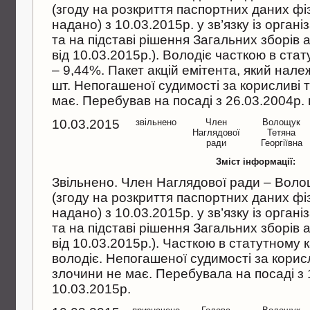
(згоду на розкриття паспортних даних ф
надано) з 10.03.2015р. у зв’язку iз орган
та на пiдставi рiшення Загальних зборiв
вiд 10.03.2015р.). Володiє часткою в стат
– 9,44%. Пакет акцiй емiтента, який нале
шт. Непогашеної судимостi за корисливi 
має. Перебував на посадi з 26.03.2004р. 
10.03.2015
звільнено
Член
Волощук
Наглядової
Тетяна
ради
Георгiївна
Зміст інформації:
Звiльнено. Член Наглядової ради – Волощ
(згоду на розкриття паспортних даних ф
надано) з 10.03.2015р. у зв’язку iз орган
та на пiдставi рiшення Загальних зборiв
вiд 10.03.2015р.). Часткою в статутному к
володiє. Непогашеної судимостi за корис
злочини не має. Перебувала на посадi з 
10.03.2015р.