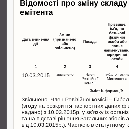
Відомості про зміну складу
емітента
Прізвище,
ім'я, по
батькові
Зміни
фізичної
Дата вчинення
(призначено
Посада
особи або
дії
або
повне
звільнено)
найменуванн
юридичної
особи
1
2
3
4
10.03.2015
звільнено
Член
Гибало Тетян
Ревiзiйної
Миколаївна
комiсiї
Зміст інформації:
Звiльнено. Член Ревiзiйної комiсiї – Гиб
(згоду на розкриття паспортних даних ф
надано) з 10.03.2015р. у зв’язку iз орган
та на пiдставi рiшення Загальних зборiв
вiд 10.03.2015р.). Часткою в статутному к