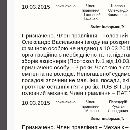
10.03.2015
призначено
Член
Шапран
правлiння
Олександр
– Головний
Васильович
iнженер
Зміст інформації:
Призначено. Член правлiння – Головний
Олександр Васильович (згоду на розкри
фiзичною особою не надано) з 10.03.2015р
органiзацiйною необхiднiстю та на пiдст
зборiв акцiонерiв (Протокол №1 вiд 10.03.
призначено особу – 3 роки. Часткою в ст
емiтента не володiє. Непогашеної судимо
посадовi злочини не має. Iншi посади, як
протягом останнiх п'яти рокiв: ТОВ ВП „Гр
головний механiк, Член правлiння – ПАТ 
10.03.2015
призначено
Член
Передерiй
правлiння
Руслан
– Механiк
Леонiдович
Зміст інформації:
Призначено. Член правлiння – Механiк –