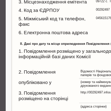
3. Місцезнаходження емітента
09722 с. 
4. Код за ЄДРПОУ
00292497
5. Міжміський код та телефон,
04561517
факс
6. Електронна поштова адреса
II. Дані про дату та місце оприлюднення Повідомлення
1. Повідомлення розміщено у загальнодо
інформаційній базі даних Комісії
2. Повідомлення
Вiдомостi Нацiональн
паперiв та фондово
опубліковано у
(номер та найменув
друкованого виданн
3. Повідомлення
http://00292497.info
розміщено на сторінці
(адреса сторінки)