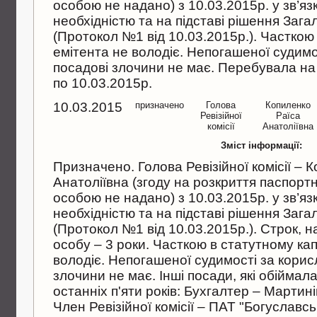
особою не надано) з 10.03.2015р. у зв’язк
необхiднiстю та на пiдставi рiшення Зага
(Протокол №1 вiд 10.03.2015р.). Часткою 
емiтента не володiє. Непогашеної судимо
посадовi злочини не має. Перебувала на 
по 10.03.2015р.
10.03.2015
призначено
Голова
Копиленко
Ревiзiйної
Раїса
комiсiї
Анатолiївна
Зміст інформації:
Призначено. Голова Ревiзiйної комiсiї – 
Анатолiївна (згоду на розкриття паспор
особою не надано) з 10.03.2015р. у зв’язк
необхiднiстю та на пiдставi рiшення Зага
(Протокол №1 вiд 10.03.2015р.). Строк, 
особу – 3 роки. Часткою в статутному кап
володiє. Непогашеної судимостi за корис
злочини не має. Iншi посади, якi обiймал
останнiх п'яти рокiв: Бухгалтер – Мартин
Член Ревiзiйної комiсiї – ПАТ "Богуславс