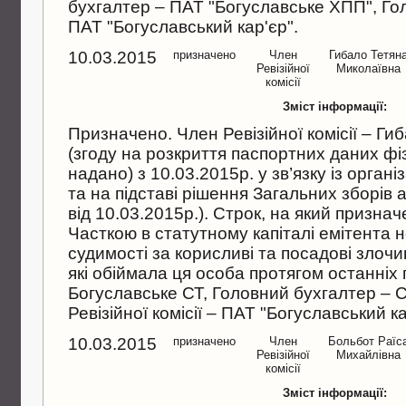
бухгалтер – ПАТ "Богуславське ХПП", Голо
ПАТ "Богуславський кар'єр".
10.03.2015
призначено
Член
Гибало Тетян
Ревiзiйної
Миколаївна
комiсiї
Зміст інформації:
Призначено. Член Ревiзiйної комiсiї – Г
(згоду на розкриття паспортних даних ф
надано) з 10.03.2015р. у зв’язку iз орган
та на пiдставi рiшення Загальних зборiв
вiд 10.03.2015р.). Строк, на який признач
Часткою в статутному капiталi емiтента 
судимостi за корисливi та посадовi злочи
якi обiймала ця особа протягом останнiх п
Богуславське СТ, Головний бухгалтер – С
Ревiзiйної комiсiї – ПАТ "Богуславський ка
10.03.2015
призначено
Член
Больбот Раїс
Ревiзiйної
Михайлiвна
комiсiї
Зміст інформації: