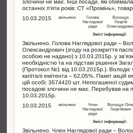
злочини не має. Iншi посади, якi обiймал
останнiх п'яти рокiв: СТ «Промiнь», това
10.03.2015
звільнено
Голова
Волощук
Наглядової
Георгiй
ради
Олександрови
Зміст інформації:
Звiльнено. Голова Наглядової ради – Во
Олександрович (згоду на розкриття пас
особою не надано) з 10.03.2015р. у зв’язк
необхiднiстю та на пiдставi рiшення Зага
(Протокол №1 вiд 10.03.2015р.). Володiє
капiталi емiтента – 62,05%. Пакет акцiй 
цiй особi: 3574420 шт. Непогашеної судим
посадовi злочини не має. Перебував на п
10.03.2015р.
10.03.2015
звільнено
Член
Волощук Оле
Наглядової
Георгiйович
ради
Зміст інформації:
Звiльнено. Член Наглядової ради – Воло