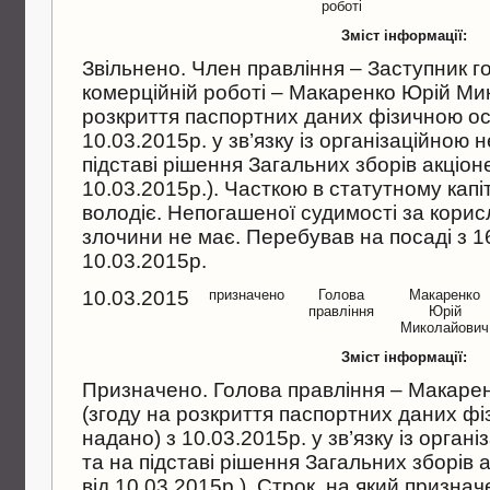
роботi
Зміст інформації:
Звiльнено. Член правлiння – Заступник г
комерцiйнiй роботi – Макаренко Юрiй Ми
розкриття паспортних даних фiзичною ос
10.03.2015р. у зв’язку iз органiзацiйною 
пiдставi рiшення Загальних зборiв акцiон
10.03.2015р.). Часткою в статутному капi
володiє. Непогашеної судимостi за корис
злочини не має. Перебував на посадi з 1
10.03.2015р.
10.03.2015
призначено
Голова
Макаренко
правлiння
Юрiй
Миколайович
Зміст інформації:
Призначено. Голова правлiння – Макаре
(згоду на розкриття паспортних даних ф
надано) з 10.03.2015р. у зв’язку iз орган
та на пiдставi рiшення Загальних зборiв
вiд 10.03.2015р.). Строк, на який признач