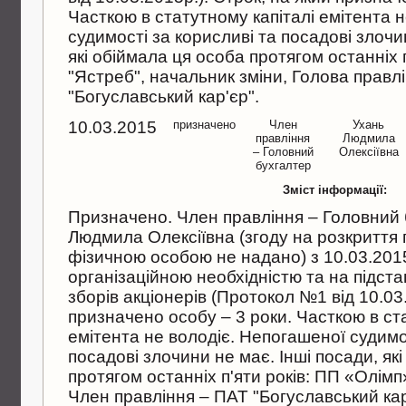
Часткою в статутному капiталi емiтента 
судимостi за корисливi та посадовi злочи
якi обiймала ця особа протягом останнiх п
"Ястреб", начальник змiни, Голова правл
"Богуславський кар'єр".
10.03.2015
призначено
Член
Ухань
правлiння
Людмила
– Головний
Олексiївна
бухгалтер
Зміст інформації:
Призначено. Член правлiння – Головний 
Людмила Олексiївна (згоду на розкриття
фiзичною особою не надано) з 10.03.2015р
органiзацiйною необхiднiстю та на пiдст
зборiв акцiонерiв (Протокол №1 вiд 10.03.
призначено особу – 3 роки. Часткою в ст
емiтента не володiє. Непогашеної судимо
посадовi злочини не має. Iншi посади, як
протягом останнiх п'яти рокiв: ПП «Олiмп
Член правлiння – ПАТ "Богуславський кар