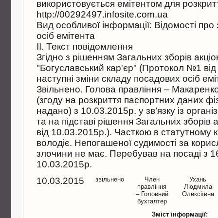
використовується емiтентом для розкритт
http://00292497.infosite.com.ua
Вид особливої iнформацiї: Вiдомостi про
осiб емiтента
II. Текст повiдомлення
Згiдно з рiшенням Загальних зборiв акцi
"Богуславський кар'єр" (Протокол №1 вiд 
наступнi змiни складу посадових осiб емi
Звiльнено. Голова правлiння – Макарен
(згоду на розкриття паспортних даних ф
надано) з 10.03.2015р. у зв’язку iз орган
та на пiдставi рiшення Загальних зборiв
вiд 10.03.2015р.). Часткою в статутному к
володiє. Непогашеної судимостi за корис
злочини не має. Перебував на посадi з 1
10.03.2015р.
10.03.2015
звільнено
Член
Ухань
правлiння
Людмила
– Головний
Олексiївна
бухгалтер
Зміст інформації: