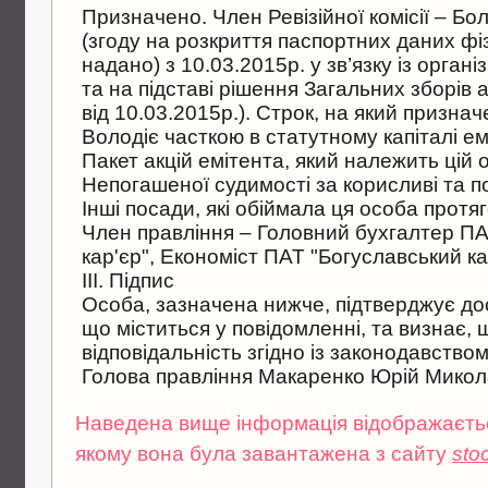
Призначено. Член Ревiзiйної комiсiї – Б
(згоду на розкриття паспортних даних ф
надано) з 10.03.2015р. у зв’язку iз орган
та на пiдставi рiшення Загальних зборiв
вiд 10.03.2015р.). Строк, на який признач
Володiє часткою в статутному капiталi е
Пакет акцiй емiтента, який належить цiй о
Непогашеної судимостi за корисливi та п
Iншi посади, якi обiймала ця особа протяг
Член правлiння – Головний бухгалтер ПА
кар'єр", Економiст ПАТ "Богуславський ка
III. Пiдпис
Особа, зазначена нижче, пiдтверджує дос
що мiститься у повiдомленнi, та визнає,
вiдповiдальнiсть згiдно iз законодавством
Голова правлiння Макаренко Юрiй Микол
Наведена вище інформація відображається
якому вона була завантажена з сайту
sto