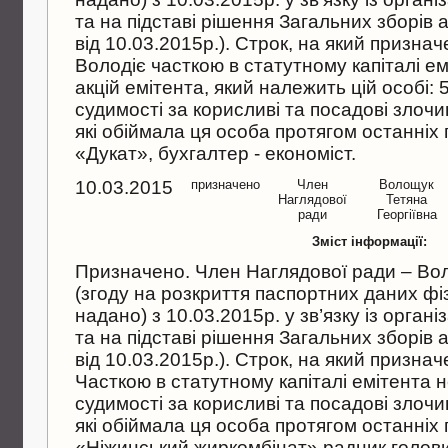
та на пiдставi рiшення Загальних зборiв
вiд 10.03.2015р.). Строк, на який признач
Володiє часткою в статутному капiталi ем
акцiй емiтента, який належить цiй особi:
судимостi за корисливi та посадовi злочи
якi обiймала ця особа протягом останнiх п
«Дукат», бухгалтер - економiст.
10.03.2015
призначено
Член
Волощук
Наглядової
Тетяна
ради
Георгiївна
Зміст інформації:
Призначено. Член Наглядової ради – Вол
(згоду на розкриття паспортних даних ф
надано) з 10.03.2015р. у зв’язку iз орган
та на пiдставi рiшення Загальних зборiв
вiд 10.03.2015р.). Строк, на який признач
Часткою в статутному капiталi емiтента 
судимостi за корисливi та посадовi злочи
якi обiймала ця особа протягом останнiх 
«Нiжинський жиркомбiнат» радник голови