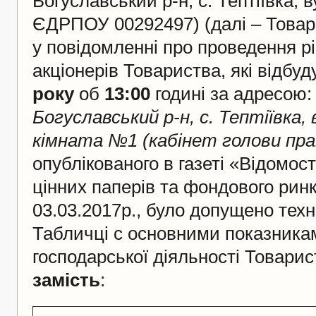
Богуславський р-н, с. Тептіївка, в
ЄДРПОУ 00292497) (далі – Товар
у повідомленні про проведення р
акціонерів Товариства, які відбу
року
об
1
3
:00
годині за адресою
Богуславський р-н, с. Тептіївка, 
кімната №1 (кабінет голови пра
опублікованого в газеті «Відомост
цінних паперів та фондового рин
03.03.2017р., було допущено техн
Табличці с основними показника
господарської діяльності Товарист
замість
: