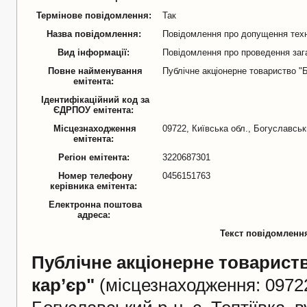
Термінове повідомлення:
Так
Назва повідомлення:
Повідомлення про допущення техн
Вид інформації:
Повідомлення про проведення заг
Повне найменування
Публічне акціонерне товариство "
емітента:
Ідентифікаційний код за
ЄДРПОУ емітента:
Місцезнаходження
09722, Київська обл., Богуславськи
емітента:
Регіон емітента:
3220687301
Номер телефону
0456151763
керівника емітента:
Електронна поштова
адреса:
Текст повідомленн
Публічне акціонерне товарист
кар’єр"
(місцезнаходження: 09722