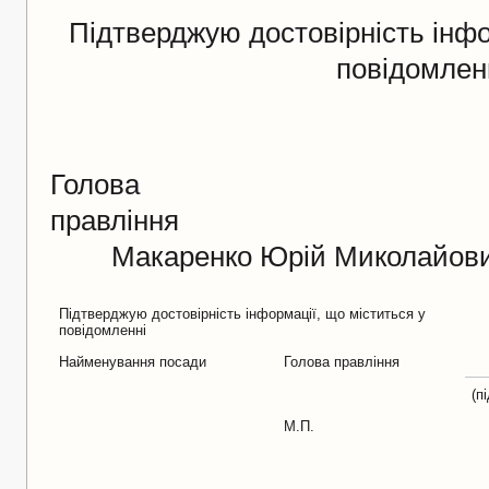
Підтверджую достовірність інфо
повідомленн
Голова
правл
Макаренко Юрій Миколайов
Підтверджую достовірність інформації, що міститься у
повідомленні
Найменування посади
Голова правління
(п
М.П.