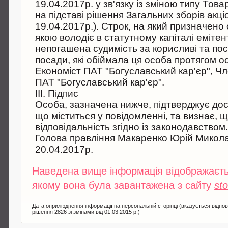
19.04.2017р. у зв'язку із зміною типу Тов
на підставі рішення Загальних зборів акц
19.04.2017р.). Строк, на який призначено 
якою володіє в статутному капіталі емітен
непогашена судимість за корисливі та пос
посади, які обіймала ця особа протягом ост
Економіст ПАТ "Богуславський кар'єр", Член
ПАТ "Богуславський кар'єр".
III. Підпис
Особа, зазначена нижче, підтверджує дост
що міститься у повідомленні, та визнає, 
відповідальність згідно із законодавством
Голова правління Макаренко Юрій Микол
20.04.2017р.
Наведена вище інформація відображаєтьс
якому вона була завантажена з сайту
st
Дата оприлюднення інформації на персональній сторінці (вказується відпов
рішення 2826 зі змінами від 01.03.2015 р.)