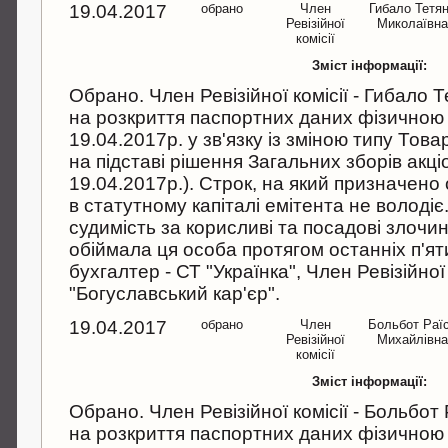
19.04.2017
обрано
Член
Гибало Тетя
Ревізійної
Миколаївн
комісії
Зміст інформації:
Обрано. Член Ревізійної комісії - Гибало 
на розкриття паспортних даних фізичною
19.04.2017р. у зв'язку із зміною типу Тов
на підставі рішення Загальних зборів акц
19.04.2017р.). Строк, на який призначено 
в статутному капіталі емітента не володі
судимість за корисливі та посадові злочини
обіймала ця особа протягом останніх п'ят
бухгалтер - СТ "Українка", Член Ревізійної 
"Богуславський кар'єр".
19.04.2017
обрано
Член
Больбот Раї
Ревізійної
Михайлівн
комісії
Зміст інформації:
Обрано. Член Ревізійної комісії - Больбот
на розкриття паспортних даних фізичною