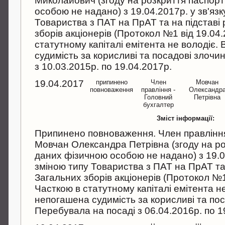
Миколайович (згоду на розкриття паспор
особою не надано) з 19.04.2017р. у зв'язк
Товариства з ПАТ на ПрАТ та на підставі
зборів акціонерів (Протокол №1 від 19.04.
статутному капіталі емітента не володіє.
судимість за корисливі та посадові злочи
з 10.03.2015р. по 19.04.2017р.
19.04.2017
припинено
Член
Мовчан
повноваження
правління -
Олександр
Головний
Петрівна
бухгалтер
Зміст інформації:
Припинено повноваження. Член правління
Мовчан Олександра Петрівна (згоду на р
даних фізичною особою не надано) з 19.04.
зміною типу Товариства з ПАТ на ПрАТ та
Загальних зборів акціонерів (Протокол №1 
Часткою в статутному капіталі емітента не
непогашена судимість за корисливі та пос
Перебувала на посаді з 06.04.2016р. по 1