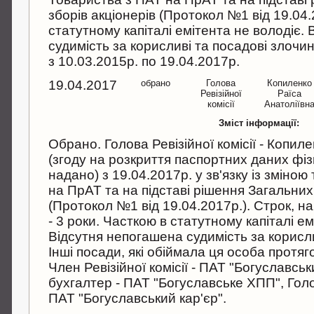
зборів акціонерів (Протокол №1 від 19.04
статутному капіталі емітента не володіє.
судимість за корисливі та посадові злочи
з 10.03.2015р. по 19.04.2017р.
19.04.2017
обрано
Голова
Копиленко
Ревізійної
Раїса
комісії
Анатоліївн
Зміст інформації:
Обрано. Голова Ревізійної комісії - Копил
(згоду на розкриття паспортних даних фі
надано) з 19.04.2017р. у зв'язку із зміно
на ПрАТ та на підставі рішення Загальних 
(Протокол №1 від 19.04.2017р.). Строк, н
- 3 роки. Часткою в статутному капіталі ем
Відсутня непогашена судимість за корисли
Інші посади, які обіймала ця особа протяго
Член Ревізійної комісії - ПАТ "Богуславськ
бухгалтер - ПАТ "Богуславське ХПП", Голова
ПАТ "Богуславський кар'єр".