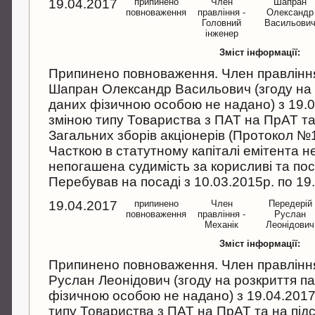
19.04.2017
припинено
Член
Шапран
повноваження
правління -
Олександр
Головний
Васильови
інженер
Зміст інформації:
Припинено повноваження. Член правління
Шапран Олександр Васильович (згоду на 
даних фізичною особою не надано) з 19.04.
зміною типу Товариства з ПАТ на ПрАТ та
Загальних зборів акціонерів (Протокол №1 
Часткою в статутному капіталі емітента не
непогашена судимість за корисливі та пос
Перебував на посаді з 10.03.2015р. по 19
19.04.2017
припинено
Член
Передерій
повноваження
правління -
Руслан
Механік
Леонідович
Зміст інформації:
Припинено повноваження. Член правління
Руслан Леонідович (згоду на розкриття п
фізичною особою не надано) з 19.04.2017р.
типу Товариства з ПАТ на ПрАТ та на під