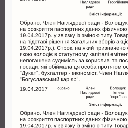
Наглядової
Георгійович
ради
Зміст інформації:
Обрано. Член Наглядової ради - Волощук 
на розкриття паспортних даних фізичною
19.04.2017р. у зв'язку із зміною типу Тов
на підставі рішення Загальних зборів акц
19.04.2017р.). Строк, на який призначено 
якою володіє в статутному капіталі емітен
непогашена судимість за корисливі та пос
посади, які обіймала ця особа протягом ос
"Дукат", бухгалтер - економіст, Член Наг
"Богуславський кар'єр".
19.04.2017
обрано
Член
Волощук
Наглядової
Тетяна
ради
Георгіївна
Зміст інформації:
Обрано. Член Наглядової ради - Волощук 
на розкриття паспортних даних фізичною
19.04.2017р. у зв'язку із зміною типу Тов