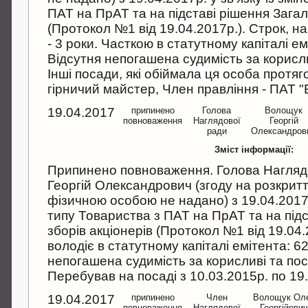
ПАТ на ПрАТ та на підставі рішення Загал
(Протокол №1 від 19.04.2017р.). Строк, н
- 3 роки. Часткою в статутному капіталі ем
Відсутня непогашена судимість за корисли
Інші посади, які обіймала ця особа протяго
гірничий майстер, Член правління - ПАТ "
19.04.2017
припинено
Голова
Волощук
повноваження
Наглядової
Георгій
ради
Олександров
Зміст інформації:
Припинено повноваження. Голова Нагляд
Георгій Олександрович (згоду на розкрит
фізичною особою не надано) з 19.04.2017р.
типу Товариства з ПАТ на ПрАТ та на під
зборів акціонерів (Протокол №1 від 19.04.
володіє в статутному капіталі емітента: 6
непогашена судимість за корисливі та пос
Перебував на посаді з 10.03.2015р. по 19
19.04.2017
припинено
Член
Волощук Ол
повноваження
Наглядової
Георгійович