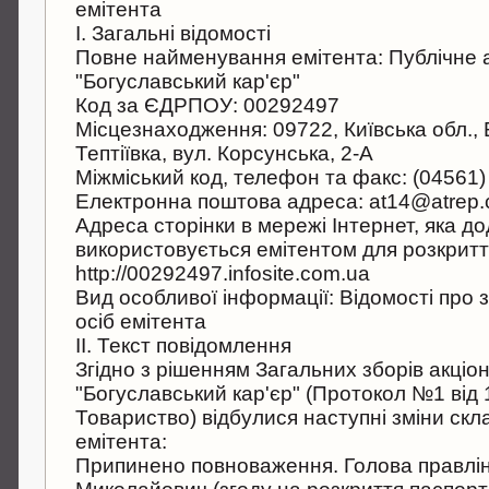
емітента
I. Загальні відомості
Повне найменування емітента: Публічне 
"Богуславський кар'єр"
Код за ЄДРПОУ: 00292497
Місцезнаходження: 09722, Київська обл., 
Тептіївка, вул. Корсунська, 2-А
Міжміський код, телефон та факс: (04561)
Електронна поштова адреса: at14@atrep
Адреса сторінки в мережі Інтернет, яка д
використовується емітентом для розкритт
http://00292497.infosite.com.ua
Вид особливої інформації: Відомості про 
осіб емітента
II. Текст повідомлення
Згідно з рішенням Загальних зборів акціо
"Богуславський кар'єр" (Протокол №1 від 1
Товариство) відбулися наступні зміни скл
емітента:
Припинено повноваження. Голова правлін