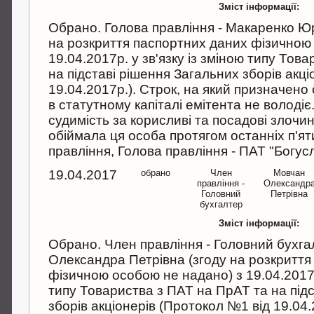
Зміст інформації:
Обрано. Голова правління - Макаренко Ю
на розкриття паспортних даних фізичною
19.04.2017р. у зв'язку із зміною типу Тов
на підставі рішення Загальних зборів акц
19.04.2017р.). Строк, на який призначено 
в статутному капіталі емітента не володі
судимість за корисливі та посадові злочини
обіймала ця особа протягом останніх п'яти
правління, Голова правління - ПАТ "Богусл
19.04.2017
обрано
Член
Мовчан
правління -
Олександр
Головний
Петрівна
бухгалтер
Зміст інформації:
Обрано. Член правління - Головний бухга
Олександра Петрівна (згоду на розкриття
фізичною особою не надано) з 19.04.2017р.
типу Товариства з ПАТ на ПрАТ та на під
зборів акціонерів (Протокол №1 від 19.04.