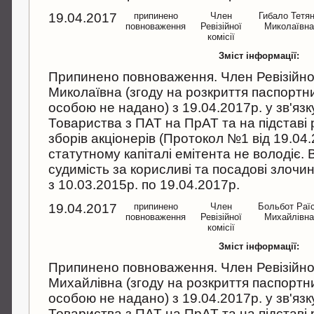
19.04.2017
припинено
Член
Гибало Тетя
повноваження
Ревізійної
Миколаївн
комісії
Зміст інформації:
Припинено повноваження. Член Ревізійної 
Миколаївна (згоду на розкриття паспортн
особою не надано) з 19.04.2017р. у зв'язк
Товариства з ПАТ на ПрАТ та на підставі
зборів акціонерів (Протокол №1 від 19.04.
статутному капіталі емітента не володіє.
судимість за корисливі та посадові злочи
з 10.03.2015р. по 19.04.2017р.
19.04.2017
припинено
Член
Больбот Раї
повноваження
Ревізійної
Михайлівн
комісії
Зміст інформації:
Припинено повноваження. Член Ревізійної 
Михайлівна (згоду на розкриття паспорт
особою не надано) з 19.04.2017р. у зв'язк
Товариства з ПАТ на ПрАТ та на підставі