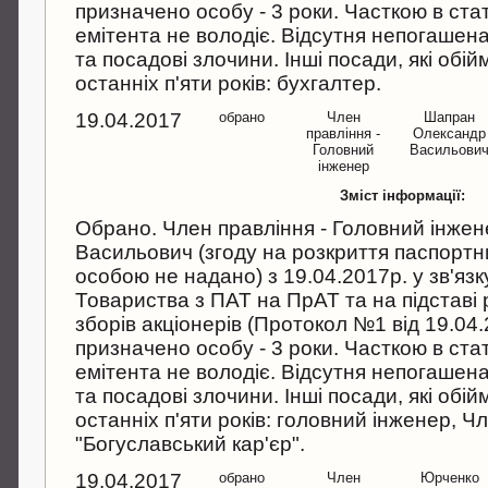
призначено особу - 3 роки. Часткою в ста
емітента не володіє. Відсутня непогашена
та посадові злочини. Інші посади, які обі
останніх п'яти років: бухгалтер.
19.04.2017
обрано
Член
Шапран
правління -
Олександр
Головний
Васильови
інженер
Зміст інформації:
Обрано. Член правління - Головний інже
Васильович (згоду на розкриття паспорт
особою не надано) з 19.04.2017р. у зв'язк
Товариства з ПАТ на ПрАТ та на підставі
зборів акціонерів (Протокол №1 від 19.04.
призначено особу - 3 роки. Часткою в ста
емітента не володіє. Відсутня непогашена
та посадові злочини. Інші посади, які обі
останніх п'яти років: головний інженер, Ч
"Богуславський кар'єр".
19.04.2017
обрано
Член
Юрченко