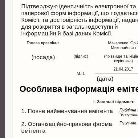
Підтверджую ідентичність електронної та
паперової форм інформації, що подаєтьс
Комісії, та достовірність інформації, нада
для розкриття в загальнодоступній
інформаційній базі даних Комісії.
Голова правління
Макаренко Юрі
Миколайович
(посада)
(підпис)
(прізвище та ініці
керівника)
21.04.2017
М.П.
(дата)
Особлива інформація еміт
I. Загальні відомості
1. Повне найменування емітента
Публічне
"Богуслав
2. Організаційно-правова форма
Публічне 
емітента