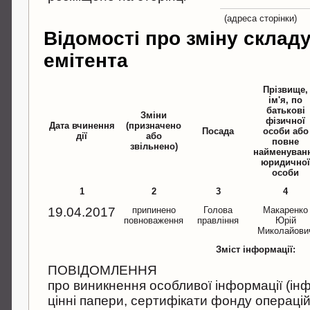
(адреса сторінки)
Відомості про зміну склад
емітента
Прізвище,
ім'я, по
батькові
Зміни
фізичної
Дата вчинення
(призначено
Посада
особи або
дії
або
повне
звільнено)
найменуван
юридично
особи
1
2
3
4
19.04.2017
припинено
Голова
Макаренко
повноваження
правління
Юрій
Миколайови
Зміст інформації:
ПОВІДОМЛЕННЯ
про виникнення особливої інформації (інф
цінні папери, сертифікати фонду операцій