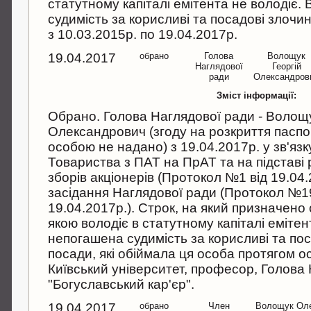
статутному капіталі емітента не володіє.
судимість за корисливі та посадові злочи
з 10.03.2015р. по 19.04.2017р.
19.04.2017
обрано
Голова
Волощук
Наглядової
Георгій
ради
Олександров
Зміст інформації:
Обрано. Голова Наглядової ради - Волощу
Олександрович (згоду на розкриття пасп
особою не надано) з 19.04.2017р. у зв'язк
Товариства з ПАТ на ПрАТ та на підставі
зборів акціонерів (Протокол №1 від 19.04.
засідання Наглядової ради (Протокол №19
19.04.2017р.). Строк, на який призначено 
якою володіє в статутному капіталі емітен
непогашена судимість за корисливі та пос
посади, які обіймала ця особа протягом ост
Київський університет, професор, Голова
"Богуславський кар'єр".
19.04.2017
обрано
Член
Волощук Ол