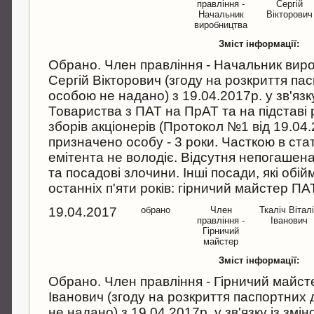
правління -
Сергій
Начальник
Вікторович
виробництва
Зміст інформації:
Обрано. Член правління - Начальник вир
Сергій Вікторович (згоду на розкриття п
особою не надано) з 19.04.2017р. у зв'язк
Товариства з ПАТ на ПрАТ та на підставі
зборів акціонерів (Протокол №1 від 19.04.
призначено особу - 3 роки. Часткою в ста
емітента не володіє. Відсутня непогашена
та посадові злочини. Інші посади, які обі
останніх п'яти років: гірничий майстер ПА
19.04.2017
обрано
Член
Ткаліч Вітал
правління -
Іванович
Гірничий
майстер
Зміст інформації:
Обрано. Член правління - Гірничий майстер
Іванович (згоду на розкриття паспортних
не надано) з 19.04.2017р. у зв'язку із змі