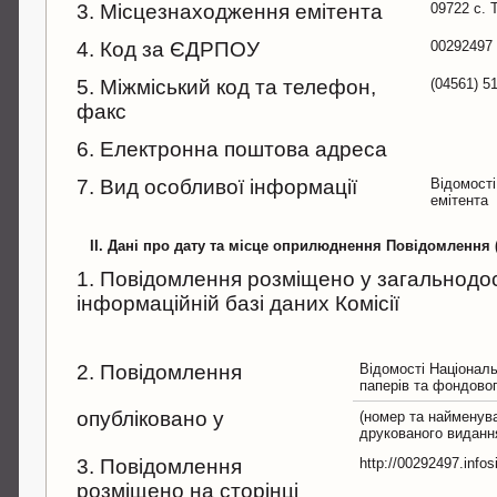
3. Місцезнаходження емітента
09722 с. 
4. Код за ЄДРПОУ
00292497
5. Міжміський код та телефон,
(04561) 5
факс
6. Електронна поштова адреса
7. Вид особливої інформації
Відомості
емітента
II. Дані про дату та місце оприлюднення Повідомлення
1. Повідомлення розміщено у загальнодо
інформаційній базі даних Комісії
2. Повідомлення
Відомості Національн
паперів та фондово
опубліковано у
(номер та найменув
друкованого виданн
3. Повідомлення
http://00292497.info
розміщено на сторінці