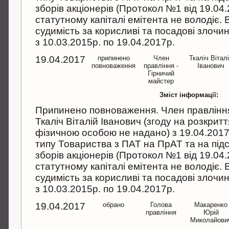
зборів акціонерів (Протокол №1 від 19.04.
статутному капіталі емітента не володіє.
судимість за корисливі та посадові злочи
з 10.03.2015р. по 19.04.2017р.
19.04.2017
припинено
Член
Ткаліч Вітал
повноваження
правління -
Іванович
Гірничий
майстер
Зміст інформації:
Припинено повноваження. Член правління 
Ткаліч Віталій Іванович (згоду на розкри
фізичною особою не надано) з 19.04.2017р.
типу Товариства з ПАТ на ПрАТ та на під
зборів акціонерів (Протокол №1 від 19.04.
статутному капіталі емітента не володіє.
судимість за корисливі та посадові злочи
з 10.03.2015р. по 19.04.2017р.
19.04.2017
обрано
Голова
Макаренко
правління
Юрій
Миколайови