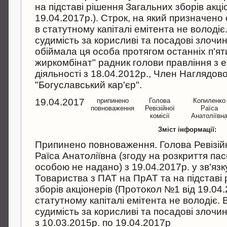
на підставі рішення Загальних зборів акц
19.04.2017р.). Строк, на який призначено 
в статутному капіталі емітента не володі
судимість за корисливі та посадові злочини
обіймала ця особа протягом останніх п'ят
жиркомбінат" радник голови правління з е
діяльності з 18.04.2012р., Член Наглядов
"Богуславський кар'єр".
19.04.2017
припинено
Голова
Копиленко
повноваження
Ревізійної
Раїса
комісії
Анатоліївн
Зміст інформації:
Припинено повноваження. Голова Ревізійно
Раїса Анатоліївна (згоду на розкриття п
особою не надано) з 19.04.2017р. у зв'язк
Товариства з ПАТ на ПрАТ та на підставі
зборів акціонерів (Протокол №1 від 19.04.
статутному капіталі емітента не володіє.
судимість за корисливі та посадові злочи
з 10.03.2015р. по 19.04.2017р