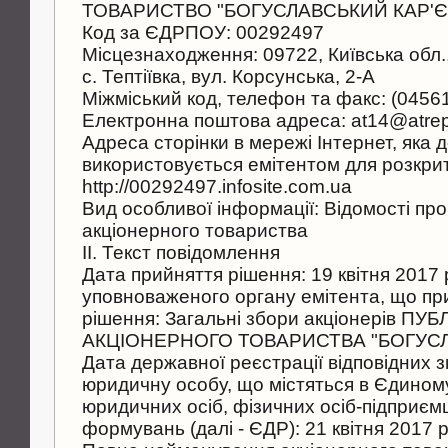
ТОВАРИСТВО "БОГУСЛАВСЬКИЙ КАР'Є
Код за ЄДРПОУ: 00292497
Місцезнаходження: 09722, Київська обл.,
с. Тептіївка, вул. Корсунська, 2-А
Міжміський код, телефон та факс: (04561
Електронна поштова адреса: at14@atre
Адреса сторінки в мережі Інтернет, яка 
використовується емітентом для розкрит
http://00292497.infosite.com.ua
Вид особливої інформації: Відомості про
акціонерного товариства
II. Текст повідомлення
Дата прийняття рішення: 19 квітня 2017
уповноваженого органу емітента, що пр
рішення: Загальні збори акціонерів ПУ
АКЦІОНЕРНОГО ТОВАРИСТВА "БОГУСЛ
Дата державної реєстрації відповідних з
юридичну особу, що містяться в Єдином
юридичних осіб, фізичних осіб-підприєм
формувань (далі - ЄДР): 21 квітня 2017 р