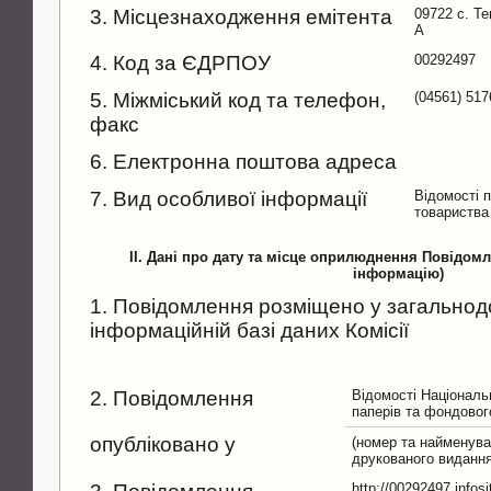
3. Місцезнаходження емітента
09722 с. Те
А
4. Код за ЄДРПОУ
00292497
5. Міжміський код та телефон,
(04561) 51
факс
6. Електронна поштова адреса
7. Вид особливої інформації
Відомості п
товариства
II. Дані про дату та місце оприлюднення Повідом
інформацію)
1. Повідомлення розміщено у загальнод
інформаційній базі даних Комісії
2. Повідомлення
Відомості Національн
паперів та фондовог
опубліковано у
(номер та найменува
друкованого видання
http://00292497.infos