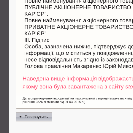
Повне найменування акціонерного товар
ПУБЛІЧНЕ АКЦІОНЕРНЕ ТОВАРИСТВО
КАР'ЄР";
Повне найменування акціонерного товар
ПРИВАТНЕ АКЦІОНЕРНЕ ТОВАРИСТВО
КАР'ЄР".
III. Підпис
Особа, зазначена нижче, підтверджує до
інформації, що міститься у повідомленні
несе відповідальність згідно із законода
Голова правління Макаренко Юрій Мико
Наведена вище інформація відображаєтьс
якому вона була завантажена з сайту
st
Дата оприлюднення інформації на персональній сторінці (вказується від
рішення 2826 зі змінами від 01.03.2015 р.)
Повернутись