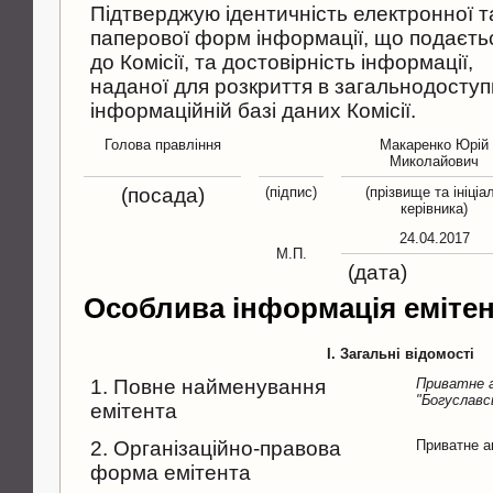
Підтверджую ідентичність електронної т
паперової форм інформації, що подаєть
до Комісії, та достовірність інформації,
наданої для розкриття в загальнодоступ
інформаційній базі даних Комісії.
Голова правління
Макаренко Юрій
Миколайович
(посада)
(підпис)
(прізвище та ініціа
керівника)
24.04.2017
М.П.
(дата)
Особлива інформація еміте
I. Загальні відомості
1. Повне найменування
Приватне 
"Богуславсь
емітента
2. Організаційно-правова
Приватне а
форма емітента