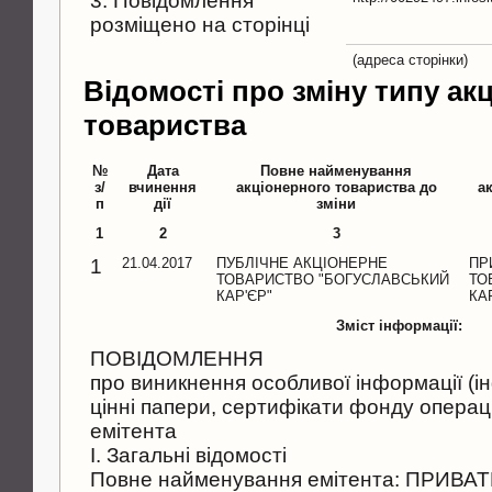
3. Повідомлення
розміщено на сторінці
(адреса сторінки)
Відомості про зміну типу ак
товариства
№
Дата
Повне найменування
з/
вчинення
акціонерного товариства до
а
п
дії
зміни
1
2
3
1
21.04.2017
ПУБЛІЧНЕ АКЦІОНЕРНЕ
ПР
ТОВАРИСТВО "БОГУСЛАВСЬКИЙ
ТО
КАР'ЄР"
КА
Зміст інформації:
ПОВІДОМЛЕННЯ
про виникнення особливої інформації (ін
цінні папери, сертифікати фонду операц
емітента
I. Загальні відомості
Повне найменування емітента: ПРИВ