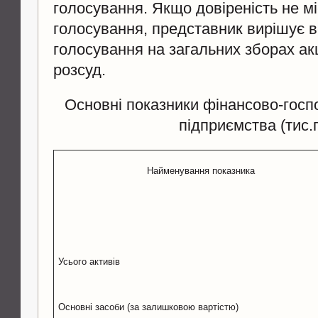
голосування. Якщо довіреність не м
голосування, представник вирішує в
голосування на загальних зборах акц
розсуд.
Основнi показники фiнансово-госпо
пiдприємства (тис.г
Найменування показника
Усього активів
Основні засоби (за залишковою вартістю)