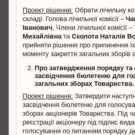
Проект рішення:
Обрати лічильну ко
складі: Голова лічильної комісії –
Ча
Іванович
, Члени лічильної комісії –
Михайлівна
та
Сколота Наталія В
прийняти рішення про припинення ї
моменту закриття загальних зборів а
Про затвердження порядку та
засвідчення бюлетеню для го
загальних зборах Товариства.
Проект рішення:
Затвердити наступн
засвідчення бюлетеню для голосува
зборах акціонерів Товариства. Під 
реєстрації акціонеру під підпис вид
голосування по питанням порядку д