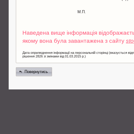
М.П.
Наведена вище інформація відображаєтьс
якому вона була завантажена з сайту
st
Дата оприлюднення інформації на персональній сторінці (вказується від
рішення 2826 зі змінами від 01.03.2015 р.)
Повернутись