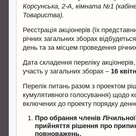
Корсунська, 2-А, кімната №1 (кабін
Товариства).
Реєстрація акціонерів (їх представник
річних загальних зборах відбудетьс
день та за місцем проведення річних
Дата складення переліку акціонерів,
участь у загальних зборах –
16 квіт
Перелік питань разом з проектом рі
кумулятивного голосування) щодо ко
включених до проекту порядку денн
Про обрання членів Лічильної 
прийняття рішення про припин
повноважень.