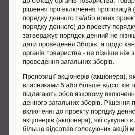
до складу органів товариства. Това
рішення про включення пропозицій 
порядку денного та/або нових проек
порядку денного) до проекту порядк
затверджує порядок денний не пізніш
дати проведення Зборів, а щодо кан
органів товариства - не пізніше ніж 
проведення загальних зборів.
Пропозиції акціонерів (акціонера), як
власниками 5 або більше відсотків г
підлягають обов’язковому включенн
денного загальних зборів. Рішення 
включенні до проекту порядку денно
акціонерів (акціонера), які сукупно 
більше відсотків голосуючих акцій 