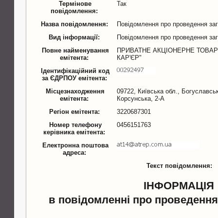
Термінове
Так
повідомлення:
Назва повідомлення:
Повідомлення про проведення заг
Вид інформації:
Повідомлення про проведення заг
Повне найменування
ПРИВАТНЕ АКЦІОНЕРНЕ ТОВА
емітента:
КАР'ЄР"
Ідентифікаційний код
за ЄДРПОУ емітента:
Місцезнаходження
09722, Київська обл., Богуславськи
емітента:
Корсунська, 2-А
Регіон емітента:
3220687301
Номер телефону
0456151763
керівника емітента:
Електронна поштова
адреса:
Текст повідомлення:
ІНФОРМАЦІЯ
в повідомленні про проведення