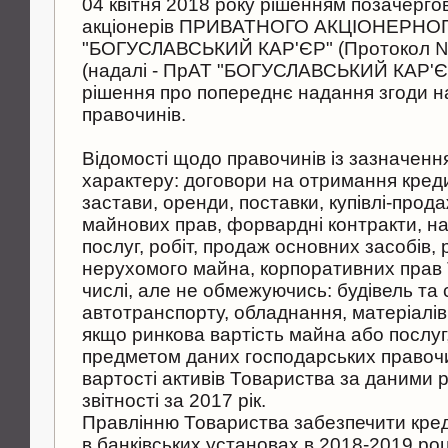
04 квітня 2018 року рішенням позачерго
акціонерів ПРИВАТНОГО АКЦІОНЕРН
"БОГУСЛАВСЬКИЙ КАР'ЄР" (Протокол № 1
(надалі - ПрАТ "БОГУСЛАВСЬКИЙ КАР'ЄР
рішення про попереднє надання згоди н
правочинів.
Відомості щодо правочинів із зазначення
характеру: договори на отримання кредит
застави, оренди, поставки, купівлі-прода
майнових прав, форвардні контракти, н
послуг, робіт, продаж основних засобів,
нерухомого майна, корпоративних прав 
числі, але не обмежуючись: будівель та 
автотранспорту, обладнання, матеріалів, 
якщо ринкова вартість майна або послуг
предметом даних господарських правочи
вартості активів Товариства за даними р
звітності за 2017 рік.
Правлінню Товариства забезпечити кре
в банківських установах в 2018-2019 році