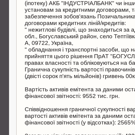
(іпотеку) АКБ "ІНДУСТРІАЛБАНК" чи інш
установам за кредитними договорами, та
забезпечення зобов'язань Позичальника
договорами кредитних ліній/кредитів:
" нежитлові будівлі, що знаходиться за 
обл., Богуславський район, село Тептіївк
А, 09722, Україна,
" обладнання і транспортні засоби, що 
прийняття цього рішення ПрАТ "БОГУС
правах власності та обліковуються на ба
Гранична сукупність вартості правочинів
(двісті сорок п'ять мільйонів) гривень 00к
Вартість активів емітента за даними ост
фінансової звітності: 9552 тис. грн.
Співвідношення граничної сукупності ва
вартості активів емітента за даними ост
фінансової звітності (у відсотках): 2565%