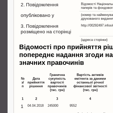
2. Повідомлення
Відомості Національн
паперів та фондовог
опубліковано у
(номер та найменува
друкованого видання
3. Повідомлення
http://00292497.infos
розміщено на сторінці
(адреса сторінки)
Відомості про прийняття рі
попереднє надання згоди н
значних правочинів
Гранична
Вартість активів
№
Дата
сукупність
емітента за даними
з/
прийняття
вартості
останньої річної
п
рішення
правочинів
фінансової звітності
(тис. грн)
(тис. грн)
1
2
3
4
1
04.04.2018
245000
9552