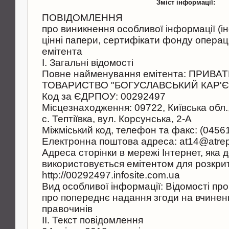
Зміст інформації:
ПОВІДОМЛЕННЯ
про виникнення особливої інформації (ін
цінні папери, сертифікати фонду операц
емітента
I. Загальні відомості
Повне найменування емітента: ПРИВ
ТОВАРИСТВО "БОГУСЛАВСЬКИЙ КАР'Є
Код за ЄДРПОУ: 00292497
Місцезнаходження: 09722, Київська обл.,
с. Тептіївка, вул. Корсунська, 2-А
Міжміський код, телефон та факс: (04561
Електронна поштова адреса: at14@atre
Адреса сторінки в мережі Інтернет, яка 
використовується емітентом для розкрит
http://00292497.infosite.com.ua
Вид особливої інформації: Відомості пр
про попереднє надання згоди на вчинен
правочинів
II. Текст повідомлення