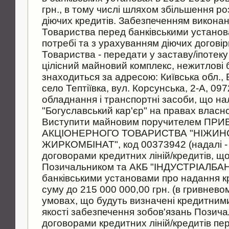
грн., в тому числі шляхом збільшення ро
діючих кредитів. Забезпеченням виконан
Товариства перед банківськими установ
потребі та з урахуванням діючих догові
Товариства - передати у заставу/іпотек
цілісний майновий комплекс, нежитлові б
знаходиться за адресою: Київська обл.,
село Тептіївка, вул. Корсунська, 2-А, 097
обладнання і транспортні засоби, що н
"Богуславський кар'єр" на правах власно
Виступити майновим поручителем ПР
АКЦІОНЕРНОГО ТОВАРИСТВА "НІЖИН
ЖИРКОМБІНАТ", код 00373942 (надалі -
договорами кредитних ліній/кредитів, що
Позичальником та АКБ "ІНДУСТРІАЛБАН
банківськими установами про надання к
суму до 215 000 000,00 грн. (в гривневом
умовах, що будуть визначені кредитними
якості забезпечення зобов'язань Позич
договорами кредитних ліній/кредитів пе