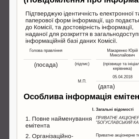
Підтверджую ідентичність електронної т
паперової форм інформації, що подаєть
до Комісії, та достовірність інформації,
наданої для розкриття в загальнодоступ
інформаційній базі даних Комісії.
Голова правління
Макаренко Юрій
Миколайович
(посада)
(підпис)
(прізвище та ініціа
керівника)
05.04.2018
М.П.
(дата)
Особлива інформація еміте
I. Загальні відомості
1. Повне найменування
ПРИВАТНЕ АКЦІОНЕ
"БОГУСЛАВСЬКИЙ КА
емітента
2. Організаційно-
Приватне акціонерне т