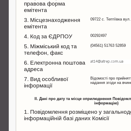
правова форма
емітента
3. Місцезнаходження
09722 с. Тептіївка вул
емітента
4. Код за ЄДРПОУ
00292497
5. Міжміський код та
(04561) 51763 52859
телефон, факс
6. Електронна поштова
адреса
7. Вид особливої
Відомості про прийнят
надання згоди на вчин
інформації
II. Дані про дату та місце оприлюднення Повідом
інформацію)
1. Повідомлення розміщено у загальнод
інформаційній базі даних Комісії